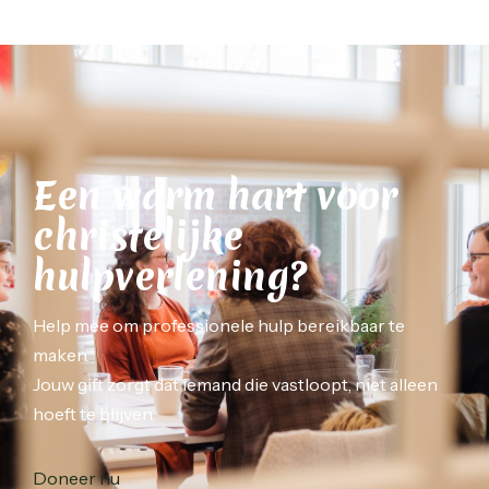
Een warm hart voor
christelijke
hulpverlening?
Help mee om professionele hulp bereikbaar te
maken.
Jouw gift zorgt dat iemand die vastloopt, niet alleen
hoeft te blijven.
Doneer nu