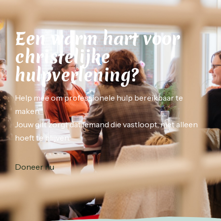
Een warm hart voor
christelijke
hulpverlening?
Help mee om professionele hulp bereikbaar te
maken.
Jouw gift zorgt dat iemand die vastloopt, niet alleen
hoeft te blijven.
Doneer nu