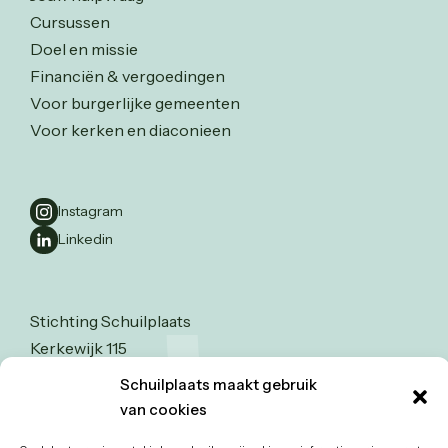
Cursussen
Doel en missie
Financiën & vergoedingen
Voor burgerlijke gemeenten
Voor kerken en diaconieen
Instagram
Linkedin
Stichting Schuilplaats
Kerkewijk 115
3904 JA Veenendaal
Schuilplaats maakt gebruik
0318-526123
van cookies
info@stichtingschuilplaats.nl