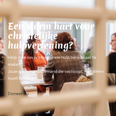
Een warm hart voor
christelijke
hulpverlening?
Help mee om professionele hulp bereikbaar te
maken.
Jouw gift zorgt dat iemand die vastloopt, niet alleen
hoeft te blijven.
Doneer nu