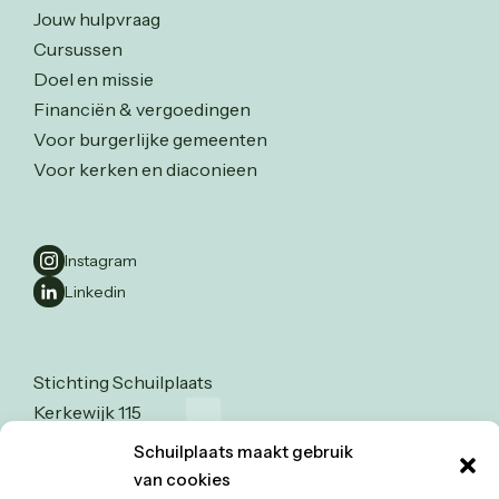
Jouw hulpvraag
Cursussen
Doel en missie
Financiën & vergoedingen
Voor burgerlijke gemeenten
Voor kerken en diaconieen
Instagram
Linkedin
Stichting Schuilplaats
Kerkewijk 115
3904 JA Veenendaal
Schuilplaats maakt gebruik
0318-526123
van cookies