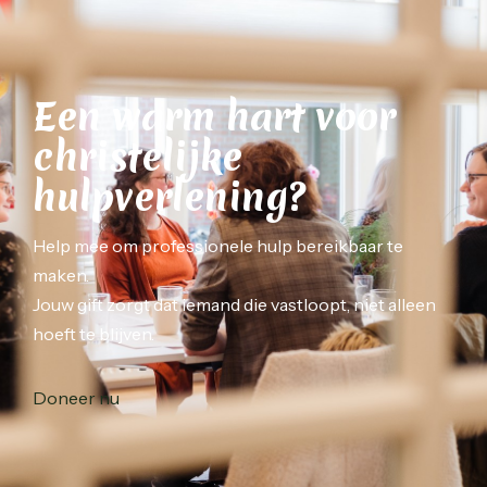
Een warm hart voor
christelijke
hulpverlening?
Help mee om professionele hulp bereikbaar te
maken.
Jouw gift zorgt dat iemand die vastloopt, niet alleen
hoeft te blijven.
Doneer nu