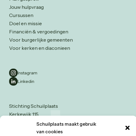
Jouw hulpvraag
Cursussen
Doel en missie
Financiën & vergoedingen
Voor burgerlijke gemeenten
Voor kerken en diaconieen
Instagram
Linkedin
Stichting Schuilplaats
Kerkewijk 115
3904 JA Veenendaal
Schuilplaats maakt gebruik
0318-526123
van cookies