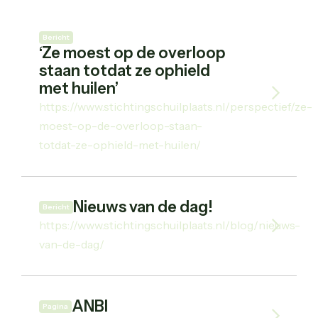
Bericht
‘Ze moest op de overloop
staan totdat ze ophield
met huilen’
https://www.stichtingschuilplaats.nl/perspectief/ze-
moest-op-de-overloop-staan-
totdat-ze-ophield-met-huilen/
Nieuws van de dag!
Bericht
https://www.stichtingschuilplaats.nl/blog/nieuws-
van-de-dag/
ANBI
Pagina