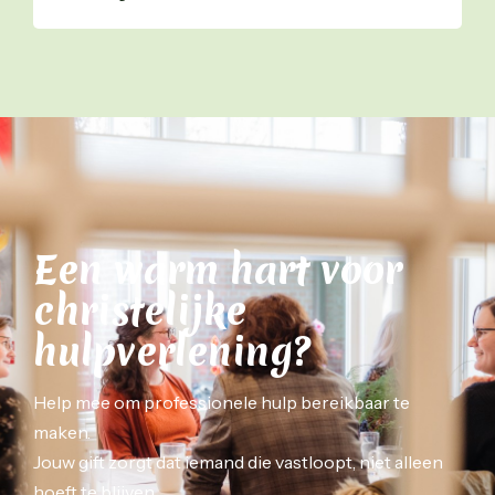
Bekijk wat wij kunnen betekenen voor
religieus-sensitieve hulp in jouw plaats of
regio.
Plan gesprek
Een warm hart voor
christelijke
hulpverlening?
Help mee om professionele hulp bereikbaar te
maken.
Jouw gift zorgt dat iemand die vastloopt, niet alleen
hoeft te blijven.