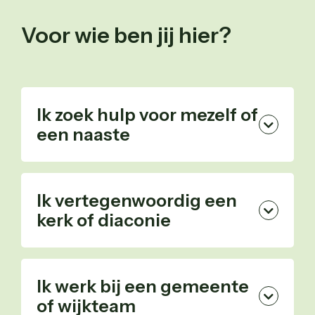
Voor wie ben jij hier?
Ik zoek hulp voor mezelf of
een naaste
Ontdek hoe wij kunnen helpen bij
relatieproblemen, burn-out, verlies,
Ik vertegenwoordig een
opvoeding of geloofsvragen.
kerk of diaconie
Plan gesprek
Lees hoe jullie met ons kunnen
samenwerken om hulp bereikbaar te maken.
Ik werk bij een gemeente
of wijkteam
Plan gesprek