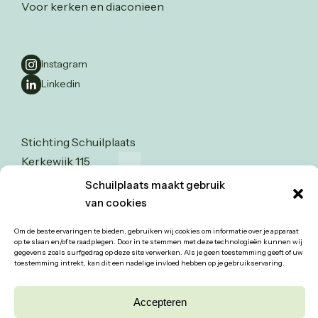
Voor kerken en diaconieen
Instagram
Linkedin
Stichting Schuilplaats
Kerkewijk 115
3904 JA Veenendaal
Schuilplaats maakt gebruik
0318-526123
van cookies
info@stichtingschuilplaats.nl
Om de beste ervaringen te bieden, gebruiken wij cookies om informatie over je apparaat
op te slaan en/of te raadplegen. Door in te stemmen met deze technologieën kunnen wij
gegevens zoals surfgedrag op deze site verwerken. Als je geen toestemming geeft of uw
toestemming intrekt, kan dit een nadelige invloed hebben op je gebruikservaring.
Accepteren
© 2026 schuilplaats