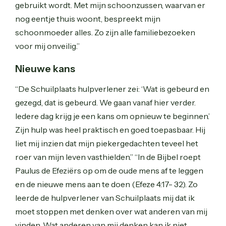
gebruikt wordt. Met mijn schoonzussen, waarvan er
nog eentje thuis woont, bespreekt mijn
schoonmoeder alles. Zo zijn alle familiebezoeken
voor mij onveilig.”
Nieuwe kans
“De Schuilplaats hulpverlener zei: ‘Wat is gebeurd en
gezegd, dat is gebeurd. We gaan vanaf hier verder.
Iedere dag krijg je een kans om opnieuw te beginnen.’
Zijn hulp was heel praktisch en goed toepasbaar. Hij
liet mij inzien dat mijn piekergedachten teveel het
roer van mijn leven vasthielden.” “In de Bijbel roept
Paulus de Efeziërs op om de oude mens af te leggen
en de nieuwe mens aan te doen (Efeze 4:17- 32). Zo
leerde de hulpverlener van Schuilplaats mij dat ik
moet stoppen met denken over wat anderen van mij
vinden. Wat anderen van mij denken kan ik niet