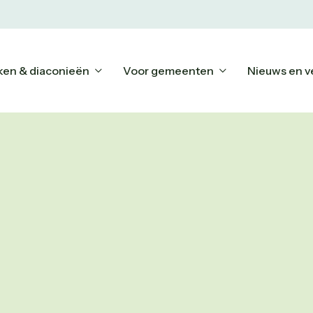
ken & diaconieën
Voor gemeenten
Nieuws en v