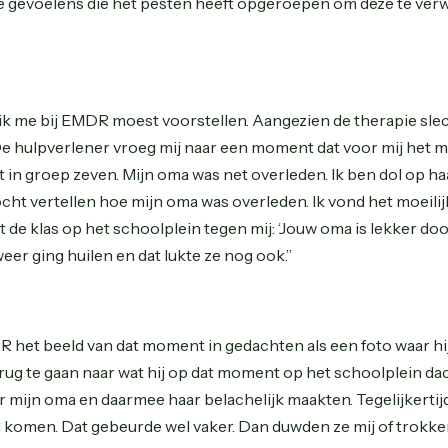
ve gevoelens die het pesten heeft opgeroepen om deze te verw
at ik me bij EMDR moest voorstellen. Aangezien de therapie slec
De hulpverlener vroeg mij naar een moment dat voor mij het m
in groep zeven. Mijn oma was net overleden. Ik ben dol op ha
ocht vertellen hoe mijn oma was overleden. Ik vond het moeilij
 de klas op het schoolplein tegen mij: ‘Jouw oma is lekker dood
eer ging huilen en dat lukte ze nog ook.”
 het beeld van dat moment in gedachten als een foto waar hij 
ug te gaan naar wat hij op dat moment op het schoolplein dach
or mijn oma en daarmee haar belachelijk maakten. Tegelijkertij
komen. Dat gebeurde wel vaker. Dan duwden ze mij of trokken 