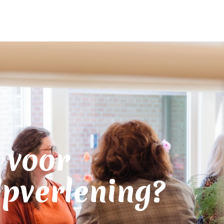
 voor
lpverlening?