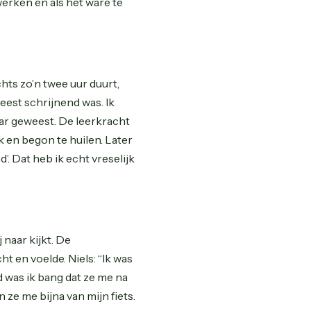
erken en als het ware te
hts zo’n twee uur duurt,
eest schrijnend was. Ik
ar geweest. De leerkracht
k en begon te huilen. Later
’. Dat heb ik echt vreselijk
naar kijkt. De
t en voelde. Niels: “Ik was
d was ik bang dat ze me na
ze me bijna van mijn fiets.