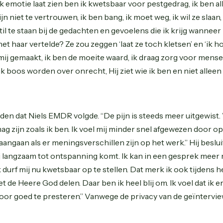
ik emotie laat zien ben ik kwetsbaar voor pestgedrag, ik ben alle
jn niet te vertrouwen, ik ben bang, ik moet weg, ik wil ze slaan,
til te staan bij de gedachten en gevoelens die ik krijg wanneer
et haar vertelde? Ze zou zeggen ‘laat ze toch kletsen’ en ‘ik 
t mij gemaakt, ik ben de moeite waard, ik draag zorg voor mensen
 boos worden over onrecht, Hij ziet wie ik ben en niet alleen 
den dat Niels EMDR volgde. “De pijn is steeds meer uitgewist.
 mag zijn zoals ik ben. Ik voel mij minder snel afgewezen door
ngaan als er meningsverschillen zijn op het werk.” Hij besluit:
j langzaam tot ontspanning komt. Ik kan in een gesprek meer
Ik durf mij nu kwetsbaar op te stellen. Dat merk ik ook tijdens 
 de Heere God delen. Daar ben ik heel blij om. Ik voel dat ik e
oor goed te presteren.” Vanwege de privacy van de geïntervi