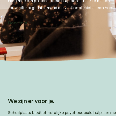
Help mee om professionele hulp bereikbaar te maken.
Jouw gift zorgt dat iemand die vastloopt, niet alleen hoeft t
Doneer nu
We zijn er voor je.
Schuilplaats biedt christelijke psychosociale hulp aan m