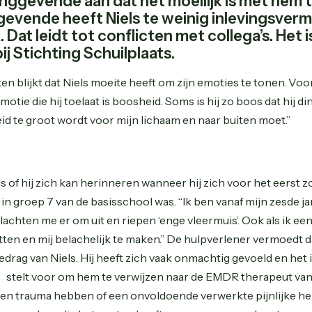
dinggevende aan dat het moeilijk is met he
ggevende heeft Niels te weinig inlevingsverm
. Dat leidt tot conflicten met collega’s. Het 
ij Stichting Schuilplaats.
en blijkt dat Niels moeite heeft om zijn emoties te tonen. Voo
otie die hij toelaat is boosheid. Soms is hij zo boos dat hij din
heid te groot wordt voor mijn lichaam en naar buiten moet.”
s of hij zich kan herinneren wanneer hij zich voor het eerst z
 in groep 7 van de basisschool was. “Ik ben vanaf mijn zesde j
achten me er om uit en riepen ‘enge vleermuis’. Ook als ik een 
tten en mij belachelijk te maken.” De hulpverlener vermoedt d
edrag van Niels. Hij heeft zich vaak onmachtig gevoeld en het
 stelt voor om hem te verwijzen naar de EMDR therapeut van 
en trauma hebben of een onvoldoende verwerkte pijnlijke he