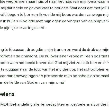
lde wegrennen naar huis of naar het huis van mijn oma, waar 
mij dat beeld en gevoel vast te houden. ‘Wat doet dat met je?’
 hoofd begon te bonzen. Ik voelde mij boos worden vanwege mi
on ik huilen. Ik volgde met mijn ogen de vingers van de hulpverl
de pijnlijke ervaring dacht.
 te focussen, droogden mijn tranen en werd de druk op mijn 
driet en de onmacht. De hulpverlener vroeg mij een positief
Toen kwam het beeld boven dat God mij ziet zoals ik ben en mi
 teruggaan naar de foto van het incident op het schoolplein 
 haar handbewegingen en probeerde mijn boosheid en onmacht
an de liefde van God en van mijn oma.”
oelens
e EMDR behandeling allerlei gedachten en gevoelens afzonderli